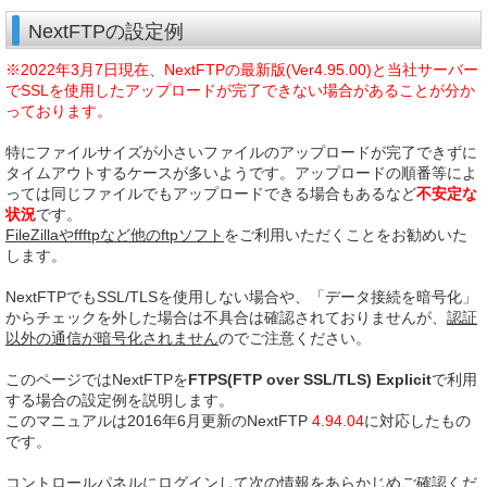
NextFTPの設定例
※2022年3月7日現在、NextFTPの最新版(Ver4.95.00)と当社サーバー
でSSLを使用したアップロードが完了できない場合があることが分か
っております。
特にファイルサイズが小さいファイルのアップロードが完了できずに
タイムアウトするケースが多いようです。アップロードの順番等によ
っては同じファイルでもアップロードできる場合もあるなど
不安定な
状況
です。
FileZillaやffftpなど他のftpソフト
をご利用いただくことをお勧めいた
します。
NextFTPでもSSL/TLSを使用しない場合や、「データ接続を暗号化」
からチェックを外した場合は不具合は確認されておりませんが、
認証
以外の通信が暗号化されません
のでご注意ください。
このページではNextFTPを
FTPS(FTP over SSL/TLS) Explicit
で利用
する場合の設定例を説明します。
このマニュアルは2016年6月更新のNextFTP
4.94.04
に対応したもの
です。
コントロールパネルにログインして次の情報をあらかじめご確認くだ