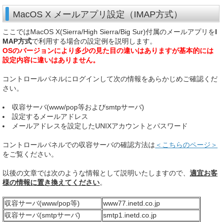
MacOS X メールアプリ設定（IMAP方式）
ここではMacOS X(Sierra/High Sierra/Big Sur)付属のメールアプリを
I
MAP方式
で利用する場合の設定例を説明します。
OSのバージョンにより多少の見た目の違いはありますが基本的には
設定内容に違いはありません。
コントロールパネルにログインして次の情報をあらかじめご確認くだ
さい。
収容サーバ(www/pop等およびsmtpサーバ)
設定するメールアドレス
メールアドレスを設定したUNIXアカウントとパスワード
コントロールパネルでの収容サーバの確認方法は
＜こちらのページ＞
をご覧ください。
以後の文章では次のような情報として説明いたしますので、
適宜お客
様の情報に置き換えてください
。
収容サーバ(www/pop等)
www77.inetd.co.jp
収容サーバ(smtpサーバ)
smtp1.inetd.co.jp