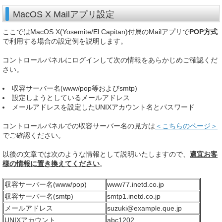
MacOS X Mailアプリ設定
ここではMacOS X(Yosemite/El Capitan)付属のMailアプリで
POP方式
で利用する場合の設定例を説明します。
コントロールパネルにログインして次の情報をあらかじめご確認くだ
さい。
収容サーバー名(www/pop等およびsmtp)
設定しようとしているメールアドレス
メールアドレスを設定したUNIXアカウント名とパスワード
コントロールパネルでの収容サーバー名の見方は
＜こちらのページ＞
でご確認ください。
以後の文章では次のような情報として説明いたしますので、
適宜お客
様の情報に置き換えてください
。
収容サーバー名(www/pop)
www77.inetd.co.jp
収容サーバー名(smtp)
smtp1.inetd.co.jp
メールアドレス
suzuki@example.que.jp
UNIXアカウント
abc1202